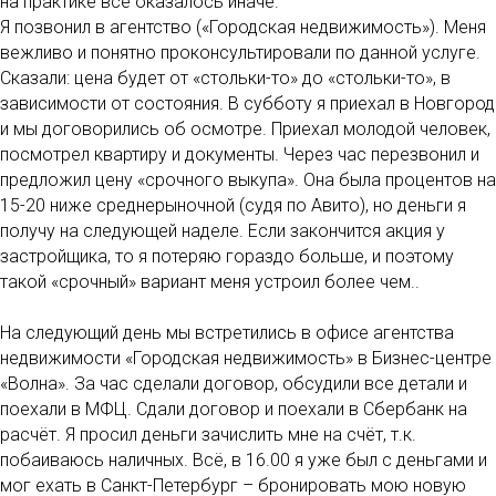
на практике всё оказалось иначе.
Я позвонил в агентство («Городская недвижимость»). Меня
вежливо и понятно проконсультировали по данной услуге.
Сказали: цена будет от «стольки-то» до «стольки-то», в
зависимости от состояния. В субботу я приехал в Новгород
и мы договорились об осмотре. Приехал молодой человек,
посмотрел квартиру и документы. Через час перезвонил и
предложил цену «срочного выкупа». Она была процентов на
15-20 ниже среднерыночной (судя по Авито), но деньги я
получу на следующей наделе. Если закончится акция у
застройщика, то я потеряю гораздо больше, и поэтому
такой «срочный» вариант меня устроил более чем..
На следующий день мы встретились в офисе агентства
недвижимости «Городская недвижимость» в Бизнес-центре
«Волна». За час сделали договор, обсудили все детали и
поехали в МФЦ. Сдали договор и поехали в Сбербанк на
расчёт. Я просил деньги зачислить мне на счёт, т.к.
побаиваюсь наличных. Всё, в 16.00 я уже был с деньгами и
мог ехать в Санкт-Петербург – бронировать мою новую